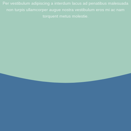
Per vestibulum adipiscing a interdum lacus ad penatibus malesuada
non turpis ullamcorper augue nostra vestibulum eros mi ac nam
torquent metus molestie.